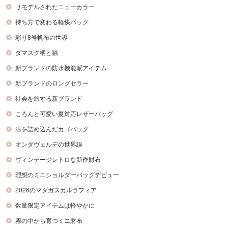
リモデルされたニューカラー
持ち方で変わる軽快バッグ
彩り8号帆布の世界
ダマスク柄と猫
新ブランドの防水機能派アイテム
新ブランドのロングセラー
社会を旅する新ブランド
ころんと可愛い夏対応レザーバッグ
涼を詰め込んだカゴバッグ
オンダヴェルデの世界線
ヴィンテージレトロな新作財布
理想のミニショルダーバッグデビュー
2026のマダガスカルラフィア
数量限定アイテムは軽やかに
霧の中から育つミニ財布