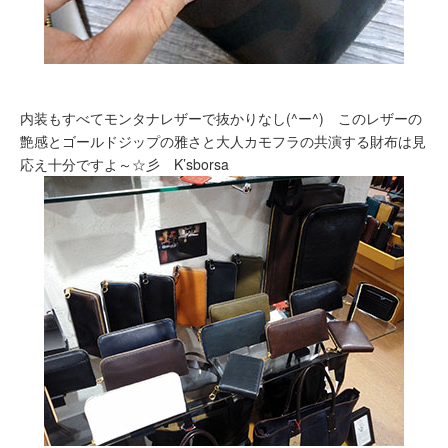
内装もすべてモンタナレザーで抜かりなし(^ー^) このレザーの
艶感とゴールドジップの雅さと大人カモフラの共演する財布は見
応え十分ですよ～☆彡 K’sborsa