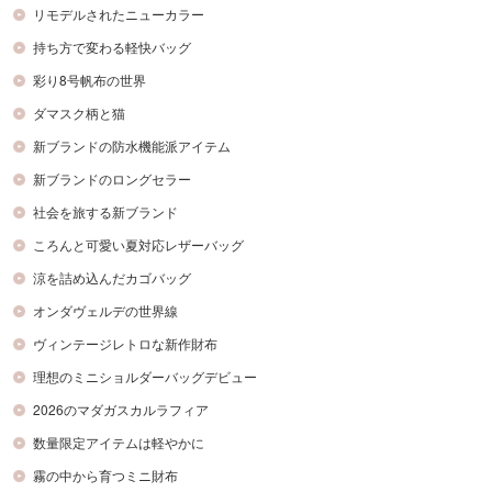
リモデルされたニューカラー
持ち方で変わる軽快バッグ
彩り8号帆布の世界
ダマスク柄と猫
新ブランドの防水機能派アイテム
新ブランドのロングセラー
社会を旅する新ブランド
ころんと可愛い夏対応レザーバッグ
涼を詰め込んだカゴバッグ
オンダヴェルデの世界線
ヴィンテージレトロな新作財布
理想のミニショルダーバッグデビュー
2026のマダガスカルラフィア
数量限定アイテムは軽やかに
霧の中から育つミニ財布