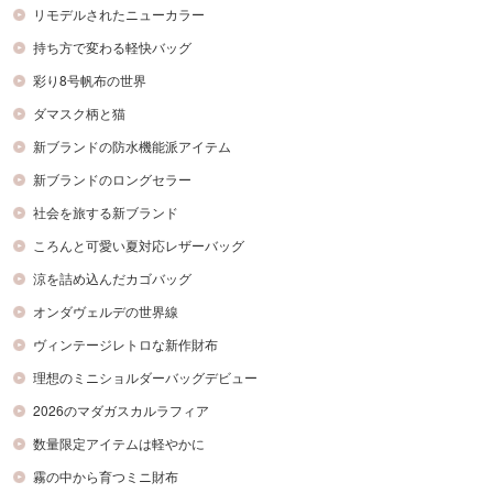
リモデルされたニューカラー
持ち方で変わる軽快バッグ
彩り8号帆布の世界
ダマスク柄と猫
新ブランドの防水機能派アイテム
新ブランドのロングセラー
社会を旅する新ブランド
ころんと可愛い夏対応レザーバッグ
涼を詰め込んだカゴバッグ
オンダヴェルデの世界線
ヴィンテージレトロな新作財布
理想のミニショルダーバッグデビュー
2026のマダガスカルラフィア
数量限定アイテムは軽やかに
霧の中から育つミニ財布