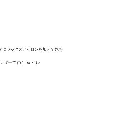
後にワックスアイロンを加えて艶を
ーです(*ゝω・*)ノ