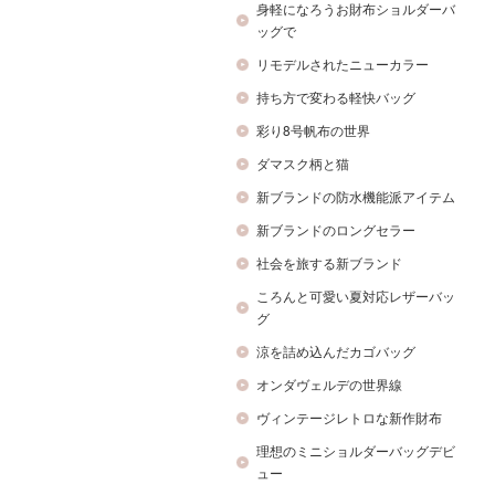
身軽になろうお財布ショルダーバ
ッグで
リモデルされたニューカラー
持ち方で変わる軽快バッグ
彩り8号帆布の世界
ダマスク柄と猫
新ブランドの防水機能派アイテム
新ブランドのロングセラー
社会を旅する新ブランド
ころんと可愛い夏対応レザーバッ
グ
涼を詰め込んだカゴバッグ
オンダヴェルデの世界線
ヴィンテージレトロな新作財布
理想のミニショルダーバッグデビ
ュー