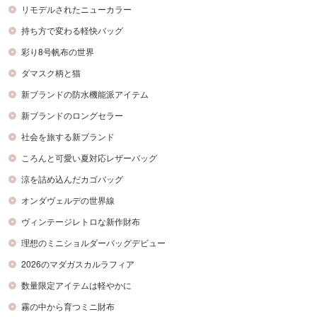
リモデルされたニューカラー
持ち方で変わる軽快バッグ
彩り8号帆布の世界
ダマスク柄と猫
新ブランドの防水機能派アイテム
新ブランドのロングセラー
社会を旅する新ブランド
ころんと可愛い夏対応レザーバッグ
涼を詰め込んだカゴバッグ
オンダヴェルデの世界線
ヴィンテージレトロな新作財布
理想のミニショルダーバッグデビュー
2026のマダガスカルラフィア
数量限定アイテムは軽やかに
霧の中から育つミニ財布