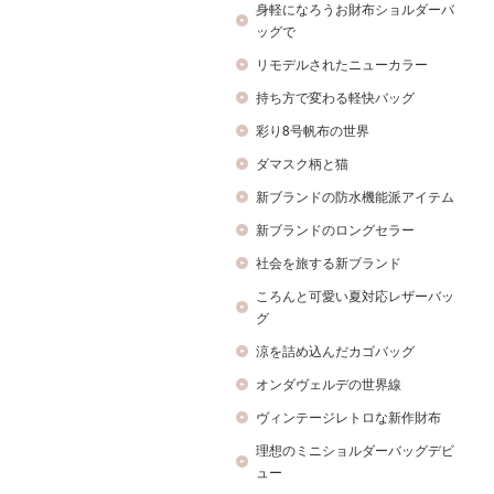
身軽になろうお財布ショルダーバ
ッグで
リモデルされたニューカラー
持ち方で変わる軽快バッグ
彩り8号帆布の世界
ダマスク柄と猫
新ブランドの防水機能派アイテム
新ブランドのロングセラー
社会を旅する新ブランド
ころんと可愛い夏対応レザーバッ
グ
涼を詰め込んだカゴバッグ
オンダヴェルデの世界線
ヴィンテージレトロな新作財布
理想のミニショルダーバッグデビ
ュー