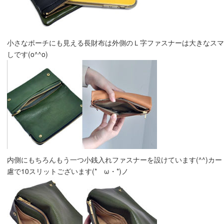
小さなポーチにも見える長財布は外側のＬ字ファスナーは大きなス
しです(o^^o)
内側にもちろんもう一つ小銭入れファスナーを設けています(^^)カ
慮で10スリットございます(*ゝω・*)ノ