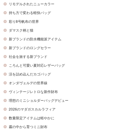
リモデルされたニューカラー
持ち方で変わる軽快バッグ
彩り8号帆布の世界
ダマスク柄と猫
新ブランドの防水機能派アイテム
新ブランドのロングセラー
社会を旅する新ブランド
ころんと可愛い夏対応レザーバッグ
涼を詰め込んだカゴバッグ
オンダヴェルデの世界線
ヴィンテージレトロな新作財布
理想のミニショルダーバッグデビュー
2026のマダガスカルラフィア
数量限定アイテムは軽やかに
霧の中から育つミニ財布