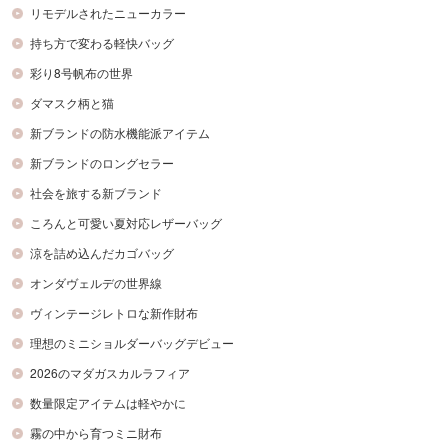
リモデルされたニューカラー
持ち方で変わる軽快バッグ
彩り8号帆布の世界
ダマスク柄と猫
新ブランドの防水機能派アイテム
新ブランドのロングセラー
社会を旅する新ブランド
ころんと可愛い夏対応レザーバッグ
涼を詰め込んだカゴバッグ
オンダヴェルデの世界線
ヴィンテージレトロな新作財布
理想のミニショルダーバッグデビュー
2026のマダガスカルラフィア
数量限定アイテムは軽やかに
霧の中から育つミニ財布