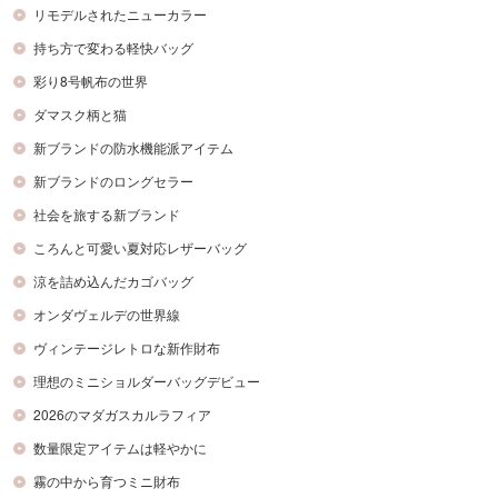
リモデルされたニューカラー
持ち方で変わる軽快バッグ
彩り8号帆布の世界
ダマスク柄と猫
新ブランドの防水機能派アイテム
新ブランドのロングセラー
社会を旅する新ブランド
ころんと可愛い夏対応レザーバッグ
涼を詰め込んだカゴバッグ
オンダヴェルデの世界線
ヴィンテージレトロな新作財布
理想のミニショルダーバッグデビュー
2026のマダガスカルラフィア
数量限定アイテムは軽やかに
霧の中から育つミニ財布