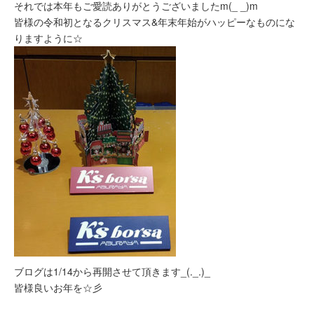
それでは本年もご愛読ありがとうございましたm(_ _)m
皆様の令和初となるクリスマス&年末年始がハッピーなものにな
りますように☆
ブログは1/14から再開させて頂きます_(._.)_
皆様良いお年を☆彡