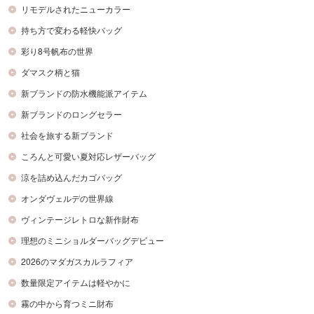
リモデルされたニューカラー
持ち方で変わる軽快バッグ
彩り8号帆布の世界
ダマスク柄と猫
新ブランドの防水機能派アイテム
新ブランドのロングセラー
社会を旅する新ブランド
ころんと可愛い夏対応レザーバッグ
涼を詰め込んだカゴバッグ
オンダヴェルデの世界線
ヴィンテージレトロな新作財布
理想のミニショルダーバッグデビュー
2026のマダガスカルラフィア
数量限定アイテムは軽やかに
霧の中から育つミニ財布