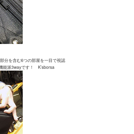
部分を含む6つの部屋を一目で視認
3wayです！ K’sborsa