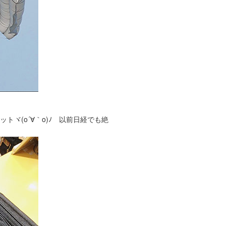
ヾ(o´∀｀o)ﾉ 以前日経でも絶