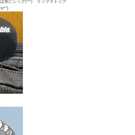
実にシック(^^) リップストップ
^*)