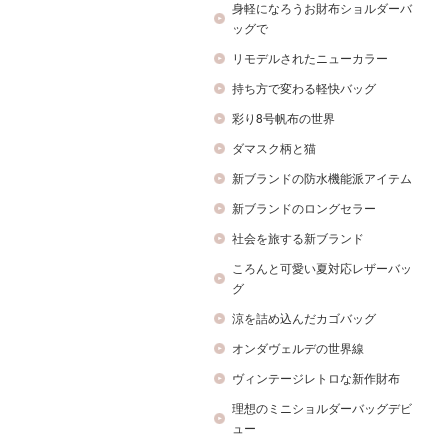
身軽になろうお財布ショルダーバ
ッグで
リモデルされたニューカラー
持ち方で変わる軽快バッグ
彩り8号帆布の世界
ダマスク柄と猫
新ブランドの防水機能派アイテム
新ブランドのロングセラー
社会を旅する新ブランド
ころんと可愛い夏対応レザーバッ
グ
涼を詰め込んだカゴバッグ
オンダヴェルデの世界線
ヴィンテージレトロな新作財布
理想のミニショルダーバッグデビ
ュー