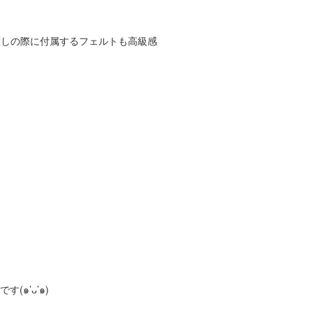
お渡しの際に付属するフェルトも高級感
๑’ᴗ’๑)