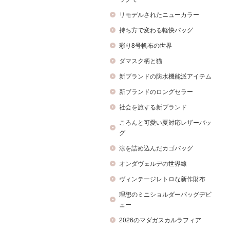
リモデルされたニューカラー
持ち方で変わる軽快バッグ
彩り8号帆布の世界
ダマスク柄と猫
新ブランドの防水機能派アイテム
新ブランドのロングセラー
社会を旅する新ブランド
ころんと可愛い夏対応レザーバッ
グ
涼を詰め込んだカゴバッグ
オンダヴェルデの世界線
ヴィンテージレトロな新作財布
理想のミニショルダーバッグデビ
ュー
2026のマダガスカルラフィア