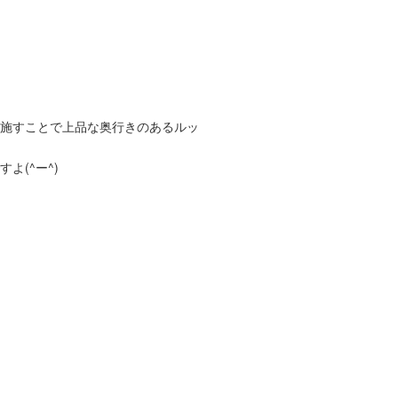
を施すことで上品な奥行きのあるルッ
よ(^ー^)