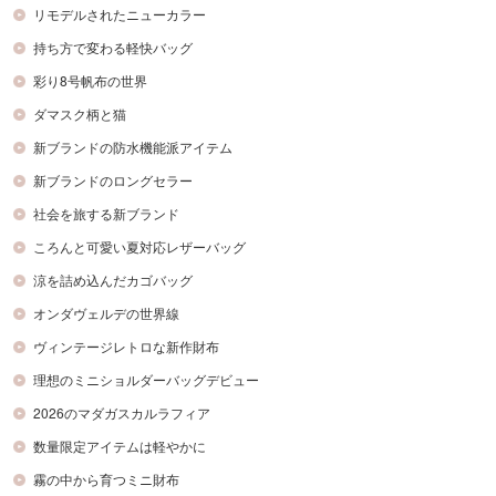
リモデルされたニューカラー
持ち方で変わる軽快バッグ
彩り8号帆布の世界
ダマスク柄と猫
新ブランドの防水機能派アイテム
新ブランドのロングセラー
社会を旅する新ブランド
ころんと可愛い夏対応レザーバッグ
涼を詰め込んだカゴバッグ
オンダヴェルデの世界線
ヴィンテージレトロな新作財布
理想のミニショルダーバッグデビュー
2026のマダガスカルラフィア
数量限定アイテムは軽やかに
霧の中から育つミニ財布