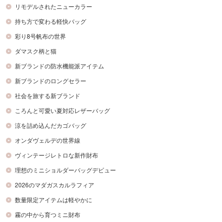
リモデルされたニューカラー
持ち方で変わる軽快バッグ
彩り8号帆布の世界
ダマスク柄と猫
新ブランドの防水機能派アイテム
新ブランドのロングセラー
社会を旅する新ブランド
ころんと可愛い夏対応レザーバッグ
涼を詰め込んだカゴバッグ
オンダヴェルデの世界線
ヴィンテージレトロな新作財布
理想のミニショルダーバッグデビュー
2026のマダガスカルラフィア
数量限定アイテムは軽やかに
霧の中から育つミニ財布