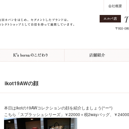
会社概要
ikot19AWの顔
本日はikotの19AWコレクションの顔を紹介しましょう(^ー^)
こちら「スプラッシュシリーズ」￥22000＋税2wayバッグ、￥2400