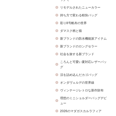
リモデルされたニューカラー
持ち方で変わる軽快バッグ
彩り8号帆布の世界
ダマスク柄と猫
新ブランドの防水機能派アイテム
新ブランドのロングセラー
社会を旅する新ブランド
ころんと可愛い夏対応レザーバッ
グ
涼を詰め込んだカゴバッグ
オンダヴェルデの世界線
ヴィンテージレトロな新作財布
理想のミニショルダーバッグデビ
ュー
2026のマダガスカルラフィア