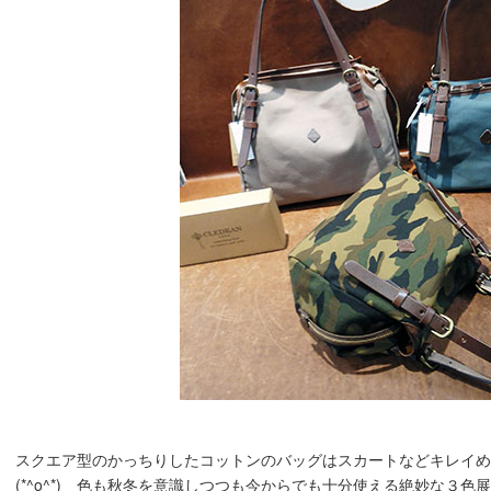
スクエア型のかっちりしたコットンのバッグはスカートなどキレイめ
(*^o^*) 色も秋冬を意識しつつも今からでも十分使える絶妙な３色展開