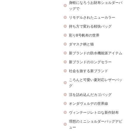
身軽になろうお財布ショルダーバ
ッグで
リモデルされたニューカラー
持ち方で変わる軽快バッグ
彩り8号帆布の世界
ダマスク柄と猫
新ブランドの防水機能派アイテム
新ブランドのロングセラー
社会を旅する新ブランド
ころんと可愛い夏対応レザーバッ
グ
涼を詰め込んだカゴバッグ
オンダヴェルデの世界線
ヴィンテージレトロな新作財布
理想のミニショルダーバッグデビ
ュー