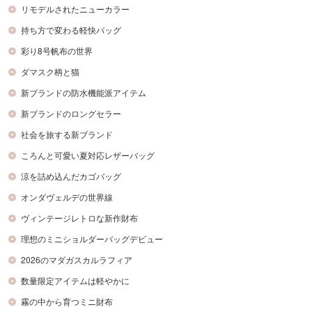
リモデルされたニューカラー
持ち方で変わる軽快バッグ
彩り8号帆布の世界
ダマスク柄と猫
新ブランドの防水機能派アイテム
新ブランドのロングセラー
社会を旅する新ブランド
ころんと可愛い夏対応レザーバッグ
涼を詰め込んだカゴバッグ
オンダヴェルデの世界線
ヴィンテージレトロな新作財布
理想のミニショルダーバッグデビュー
2026のマダガスカルラフィア
数量限定アイテムは軽やかに
霧の中から育つミニ財布