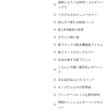
身軽になろうお財布ショルダーバ
ッグで
リモデルされたニューカラー
持ち方で変わる軽快バッグ
彩り8号帆布の世界
ダマスク柄と猫
新ブランドの防水機能派アイテム
新ブランドのロングセラー
社会を旅する新ブランド
ころんと可愛い夏対応レザーバッ
グ
涼を詰め込んだカゴバッグ
オンダヴェルデの世界線
ヴィンテージレトロな新作財布
理想のミニショルダーバッグデビ
ュー