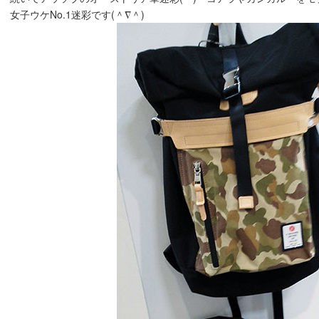
女子ウケNo.1迷彩です(＾∇＾)