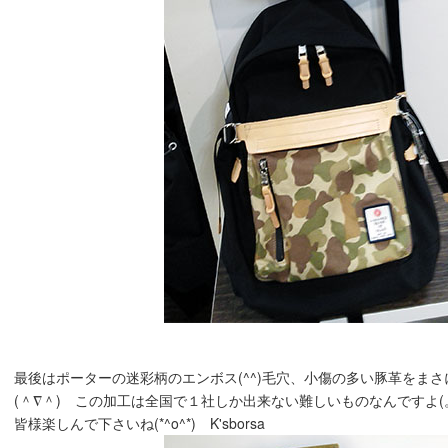
最後はポーターの迷彩柄のエンボス(^^)毛穴、小傷の多い豚革をま
(＾∇＾) この加工は全国で１社しか出来ない難しいものなんですよ(。>ω
皆様楽しんで下さいね(*^o^*) K'sborsa