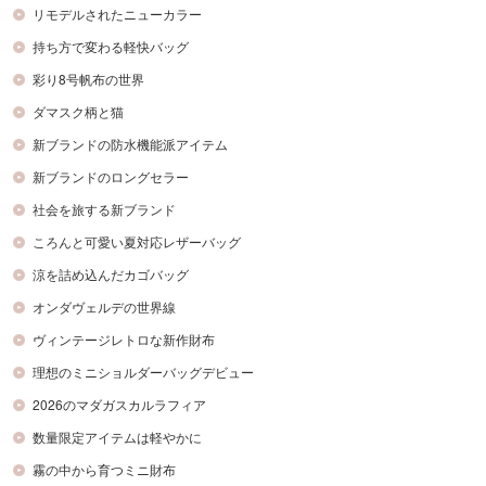
リモデルされたニューカラー
持ち方で変わる軽快バッグ
彩り8号帆布の世界
ダマスク柄と猫
新ブランドの防水機能派アイテム
新ブランドのロングセラー
社会を旅する新ブランド
ころんと可愛い夏対応レザーバッグ
涼を詰め込んだカゴバッグ
オンダヴェルデの世界線
ヴィンテージレトロな新作財布
理想のミニショルダーバッグデビュー
2026のマダガスカルラフィア
数量限定アイテムは軽やかに
霧の中から育つミニ財布