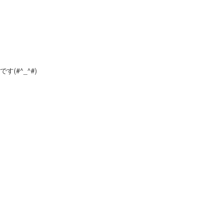
#^_^#)