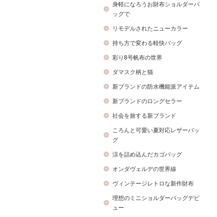
身軽になろうお財布ショルダーバ
ッグで
リモデルされたニューカラー
持ち方で変わる軽快バッグ
彩り8号帆布の世界
ダマスク柄と猫
新ブランドの防水機能派アイテム
新ブランドのロングセラー
社会を旅する新ブランド
ころんと可愛い夏対応レザーバッ
グ
涼を詰め込んだカゴバッグ
オンダヴェルデの世界線
ヴィンテージレトロな新作財布
理想のミニショルダーバッグデビ
ュー