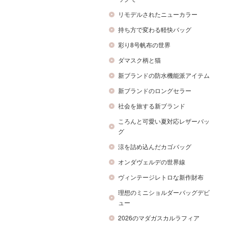
リモデルされたニューカラー
持ち方で変わる軽快バッグ
彩り8号帆布の世界
ダマスク柄と猫
新ブランドの防水機能派アイテム
新ブランドのロングセラー
社会を旅する新ブランド
ころんと可愛い夏対応レザーバッ
グ
涼を詰め込んだカゴバッグ
オンダヴェルデの世界線
ヴィンテージレトロな新作財布
理想のミニショルダーバッグデビ
ュー
2026のマダガスカルラフィア