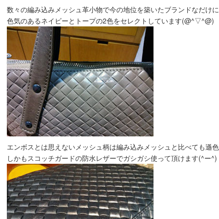
数々の編み込みメッシュ革小物で今の地位を築いたブランドなだけに仕上
色気のあるネイビーとトープの2色をセレクトしています(@^▽^@)
エンボスとは思えないメッシュ柄は編み込みメッシュと比べても遜色ない
しかもスコッチガードの防水レザーでガシガシ使って頂けます(^ー^)