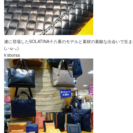
遂に登場したSOLATINA十八番のモデルと素材の素敵な出会いで生
(｡･ω･｡)
k’sborsa