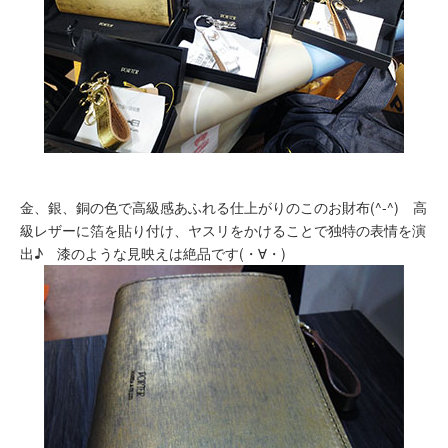
金、銀、銅の色で高級感あふれる仕上がりのこのお財布(^-^) 高
級レザーに箔を貼り付け、ヤスリをかけることで独特の表情を演
出♪ 漆のような見映えは絶品です(・∀・)