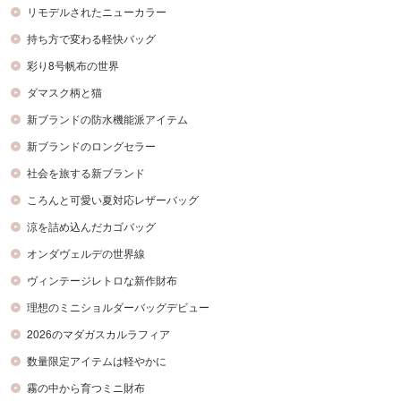
リモデルされたニューカラー
持ち方で変わる軽快バッグ
彩り8号帆布の世界
ダマスク柄と猫
新ブランドの防水機能派アイテム
新ブランドのロングセラー
社会を旅する新ブランド
ころんと可愛い夏対応レザーバッグ
涼を詰め込んだカゴバッグ
オンダヴェルデの世界線
ヴィンテージレトロな新作財布
理想のミニショルダーバッグデビュー
2026のマダガスカルラフィア
数量限定アイテムは軽やかに
霧の中から育つミニ財布