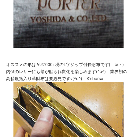
オススメの形は￥27000+税のL字ジップ付長財布です(ゝω・)
内側のレザーにも箔が貼られ変化を楽しめます(^o^) 業界初の
高精度箔入り革財布は要必見ですv(^o^) K’sborsa