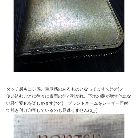
タッチ感もコシ感、重厚感のあるものとなってます＼(^o^)／
使い込むごとに徐々に表面の箔が剥がれ、下地の艶が増す他にな
い経年変化を楽しめます(^o^) ブランドネームをレーザー照射
で焼き付け印字しているのも見逃せません(p_-)