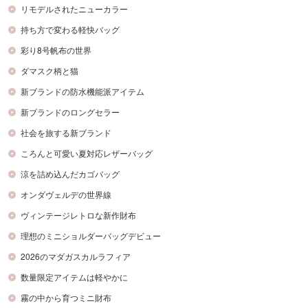
リモデルされたニューカラー
持ち方で変わる軽快バッグ
彩り8号帆布の世界
ダマスク柄と猫
新ブランドの防水機能派アイテム
新ブランドのロングセラー
社会を旅する新ブランド
ころんと可愛い夏対応レザーバッグ
涼を詰め込んだカゴバッグ
オンダヴェルデの世界線
ヴィンテージレトロな新作財布
理想のミニショルダーバッグデビュー
2026のマダガスカルラフィア
数量限定アイテムは軽やかに
霧の中から育つミニ財布