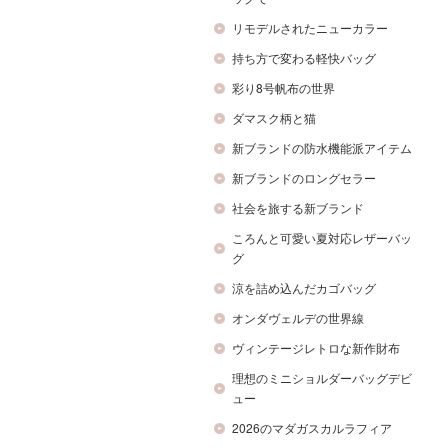
リモデルされたニューカラー
持ち方で変わる軽快バッグ
彩り8号帆布の世界
ダマスク柄と猫
新ブランドの防水機能派アイテム
新ブランドのロングセラー
社会を旅する新ブランド
ころんと可愛い夏対応レザーバッ
グ
涼を詰め込んだカゴバッグ
オンダヴェルデの世界線
ヴィンテージレトロな新作財布
理想のミニショルダーバッグデビ
ュー
2026のマダガスカルラフィア