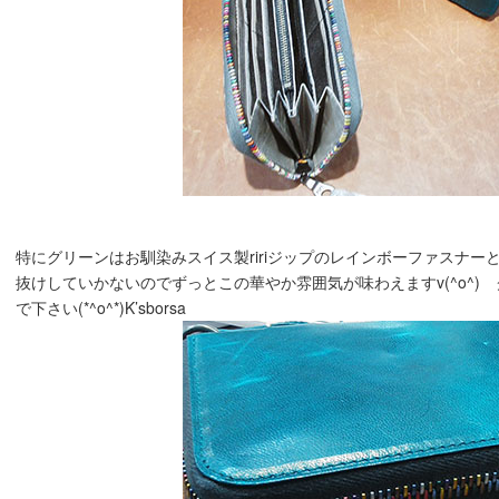
特にグリーンはお馴染みスイス製ririジップのレインボーファスナーと
抜けしていかないのでずっとこの華やか雰囲気が味わえますv(^o^)
で下さい(*^o^*)K’sborsa