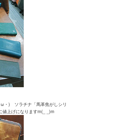
(ゝω・) ソラチナ「馬革焦がしシリ
に値上げになりますm(_ _)m