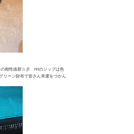
の相性抜群☆彡 ririのジップは色
 グリーン財布で皆さん幸運をつかん