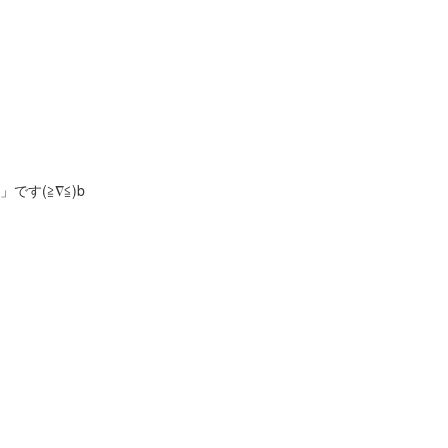
す(≧∇≦)b