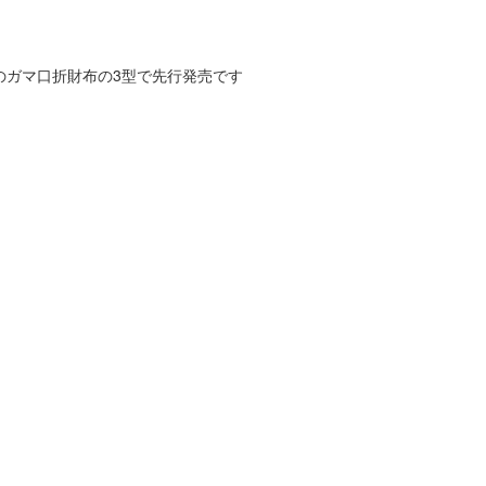
＋税のガマ口折財布の3型で先行発売です