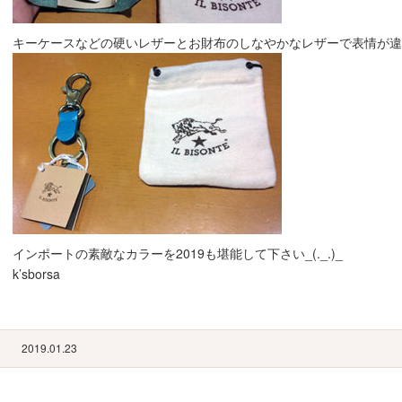
キーケースなどの硬いレザーとお財布のしなやかなレザーで表情が違うの
インポートの素敵なカラーを2019も堪能して下さい_(._.)_
k’sborsa
2019.01.23