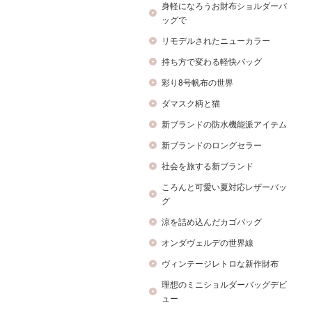
身軽になろうお財布ショルダーバ
ッグで
リモデルされたニューカラー
持ち方で変わる軽快バッグ
彩り8号帆布の世界
ダマスク柄と猫
新ブランドの防水機能派アイテム
新ブランドのロングセラー
社会を旅する新ブランド
ころんと可愛い夏対応レザーバッ
グ
涼を詰め込んだカゴバッグ
オンダヴェルデの世界線
ヴィンテージレトロな新作財布
理想のミニショルダーバッグデビ
ュー