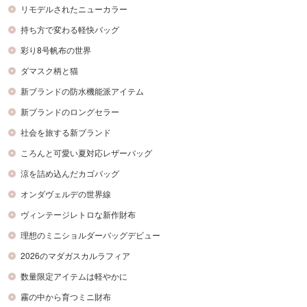
リモデルされたニューカラー
持ち方で変わる軽快バッグ
彩り8号帆布の世界
ダマスク柄と猫
新ブランドの防水機能派アイテム
新ブランドのロングセラー
社会を旅する新ブランド
ころんと可愛い夏対応レザーバッグ
涼を詰め込んだカゴバッグ
オンダヴェルデの世界線
ヴィンテージレトロな新作財布
理想のミニショルダーバッグデビュー
2026のマダガスカルラフィア
数量限定アイテムは軽やかに
霧の中から育つミニ財布