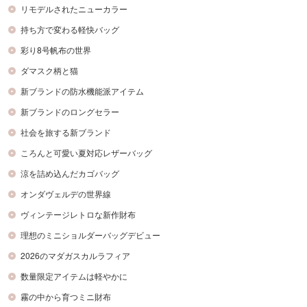
リモデルされたニューカラー
持ち方で変わる軽快バッグ
彩り8号帆布の世界
ダマスク柄と猫
新ブランドの防水機能派アイテム
新ブランドのロングセラー
社会を旅する新ブランド
ころんと可愛い夏対応レザーバッグ
涼を詰め込んだカゴバッグ
オンダヴェルデの世界線
ヴィンテージレトロな新作財布
理想のミニショルダーバッグデビュー
2026のマダガスカルラフィア
数量限定アイテムは軽やかに
霧の中から育つミニ財布