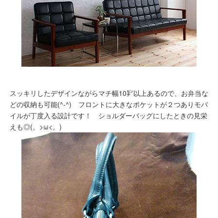
スッキリしたデザインながらマチ幅10㌢以上あるので、お弁当な
どの収納も可能(^-^) フロントに大きなポケットが２つありモバ
イルが丁度入る設計です！ ショルダーバッグにしたときの見栄
えも◎(。>ω<。)