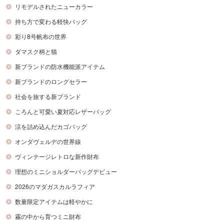
リモデルされたニューカラー
持ち方で変わる軽快バッグ
彩り8号帆布の世界
ダマスク柄と猫
新ブランドの防水機能派アイテム
新ブランドのロングセラー
社会を旅する新ブランド
ころんと可愛い夏対応レザーバッグ
涼を詰め込んだカゴバッグ
オンダヴェルデの世界線
ヴィンテージレトロな新作財布
理想のミニショルダーバッグデビュー
2026のマダガスカルラフィア
数量限定アイテムは軽やかに
霧の中から育つミニ財布