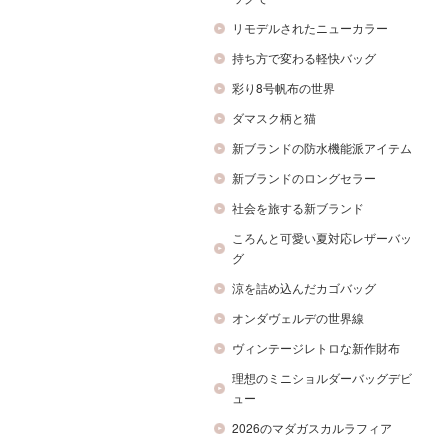
リモデルされたニューカラー
持ち方で変わる軽快バッグ
彩り8号帆布の世界
ダマスク柄と猫
新ブランドの防水機能派アイテム
新ブランドのロングセラー
社会を旅する新ブランド
ころんと可愛い夏対応レザーバッ
グ
涼を詰め込んだカゴバッグ
オンダヴェルデの世界線
ヴィンテージレトロな新作財布
理想のミニショルダーバッグデビ
ュー
2026のマダガスカルラフィア