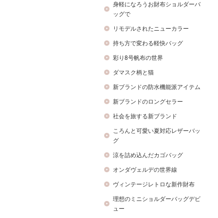
身軽になろうお財布ショルダーバ
ッグで
リモデルされたニューカラー
持ち方で変わる軽快バッグ
彩り8号帆布の世界
ダマスク柄と猫
新ブランドの防水機能派アイテム
新ブランドのロングセラー
社会を旅する新ブランド
ころんと可愛い夏対応レザーバッ
グ
涼を詰め込んだカゴバッグ
オンダヴェルデの世界線
ヴィンテージレトロな新作財布
理想のミニショルダーバッグデビ
ュー