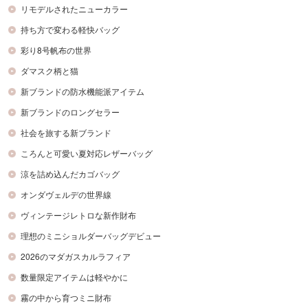
リモデルされたニューカラー
持ち方で変わる軽快バッグ
彩り8号帆布の世界
ダマスク柄と猫
新ブランドの防水機能派アイテム
新ブランドのロングセラー
社会を旅する新ブランド
ころんと可愛い夏対応レザーバッグ
涼を詰め込んだカゴバッグ
オンダヴェルデの世界線
ヴィンテージレトロな新作財布
理想のミニショルダーバッグデビュー
2026のマダガスカルラフィア
数量限定アイテムは軽やかに
霧の中から育つミニ財布