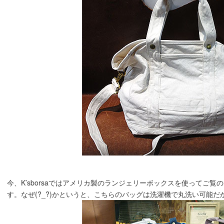
今、K’sborsaではアメリカ製のランジェリーボックスを使ってご
す。なぜ(?_?)かというと、こちらのバッグは洗濯機で丸洗い可能だか