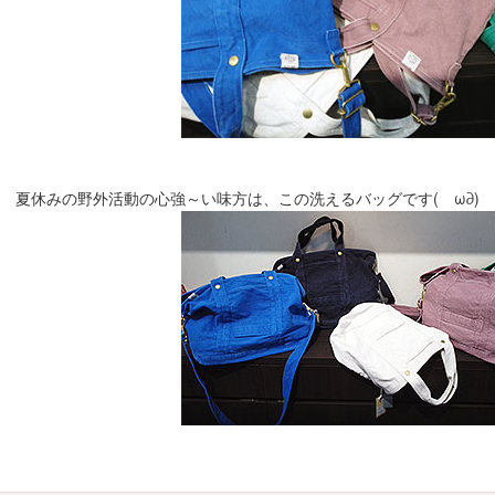
夏休みの野外活動の心強～い味方は、この洗えるバッグです(ゝω∂) K’s