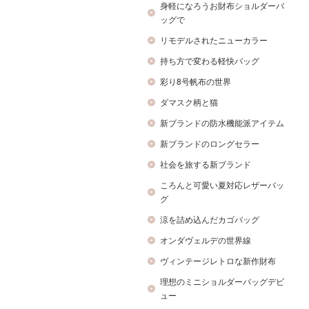
身軽になろうお財布ショルダーバ
ッグで
リモデルされたニューカラー
持ち方で変わる軽快バッグ
彩り8号帆布の世界
ダマスク柄と猫
新ブランドの防水機能派アイテム
新ブランドのロングセラー
社会を旅する新ブランド
ころんと可愛い夏対応レザーバッ
グ
涼を詰め込んだカゴバッグ
オンダヴェルデの世界線
ヴィンテージレトロな新作財布
理想のミニショルダーバッグデビ
ュー