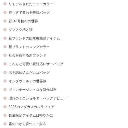
リモデルされたニューカラー
持ち方で変わる軽快バッグ
彩り8号帆布の世界
ダマスク柄と猫
新ブランドの防水機能派アイテム
新ブランドのロングセラー
社会を旅する新ブランド
ころんと可愛い夏対応レザーバッグ
涼を詰め込んだカゴバッグ
オンダヴェルデの世界線
ヴィンテージレトロな新作財布
理想のミニショルダーバッグデビュー
2026のマダガスカルラフィア
数量限定アイテムは軽やかに
霧の中から育つミニ財布