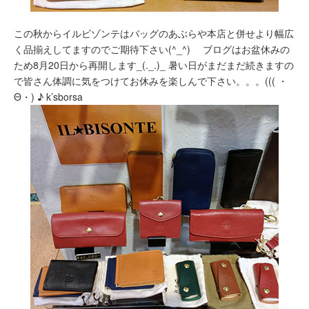
この秋からイルビゾンテはバッグのあぶらや本店と併せより幅広
く品揃えしてますのでご期待下さい(^_^)ゞ ブログはお盆休みの
ため8月20日から再開します_(._.)_ 暑い日がまだまだ続きますの
で皆さん体調に気をつけてお休みを楽しんで下さい。。。((( ・
Θ・) ♪ k’sborsa