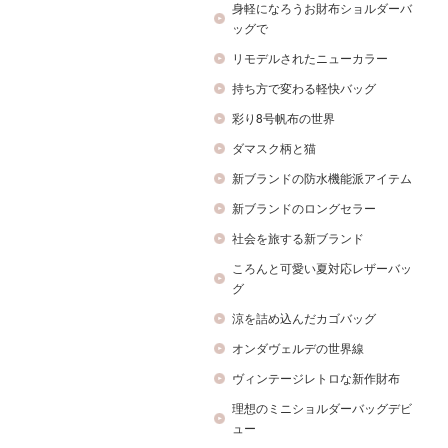
身軽になろうお財布ショルダーバ
ッグで
リモデルされたニューカラー
持ち方で変わる軽快バッグ
彩り8号帆布の世界
ダマスク柄と猫
新ブランドの防水機能派アイテム
新ブランドのロングセラー
社会を旅する新ブランド
ころんと可愛い夏対応レザーバッ
グ
涼を詰め込んだカゴバッグ
オンダヴェルデの世界線
ヴィンテージレトロな新作財布
理想のミニショルダーバッグデビ
ュー