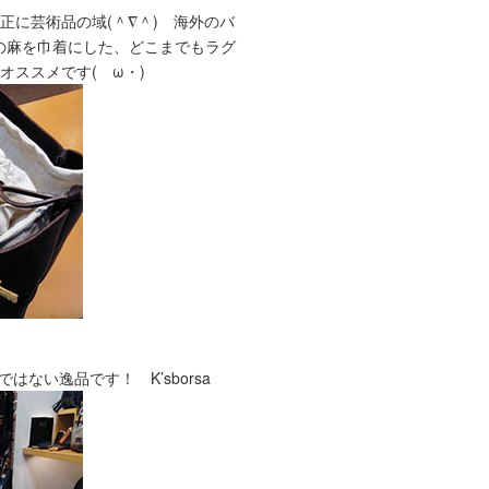
に芸術品の域(＾∇＾) 海外のバ
産の麻を巾着にした、どこまでもラグ
もオススメです(ゝω・)
ない逸品です！ K’sborsa