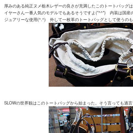
厚みのある純正ヌメ栃木レザーの良さが充満したこのトートバッグは正
イヤーさん一番人気のモデルでもあるそうですよ(*^^*) 内装は国
ジュアリーな使用(^.^) 外して一枚革のトートバッグとして使うの
SLOWの世界観はこのトートバッグから始まった。そう言っても過言では