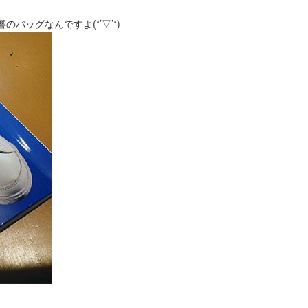
バッグなんですよ(*’▽’*)