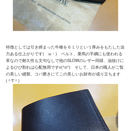
特徴としては引き締まった牛種を６ミリという厚みをもたした迫
力ある仕上がりです(ゝω・) ベルト、乗馬の手綱にも使われる
革なので耐久性も文句なしで他のSLOWのレザー同様、油抜けに
よるひび割れは心配無用ですv(^o^) そして、日本の職人がご覧
の美しい縫製、コバ磨きにてこの美しいお財布が成り立ちます
(＾∇＾)