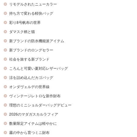
リモデルされたニューカラー
持ち方で変わる軽快バッグ
彩り8号帆布の世界
ダマスク柄と猫
新ブランドの防水機能派アイテム
新ブランドのロングセラー
社会を旅する新ブランド
ころんと可愛い夏対応レザーバッグ
涼を詰め込んだカゴバッグ
オンダヴェルデの世界線
ヴィンテージレトロな新作財布
理想のミニショルダーバッグデビュー
2026のマダガスカルラフィア
数量限定アイテムは軽やかに
霧の中から育つミニ財布