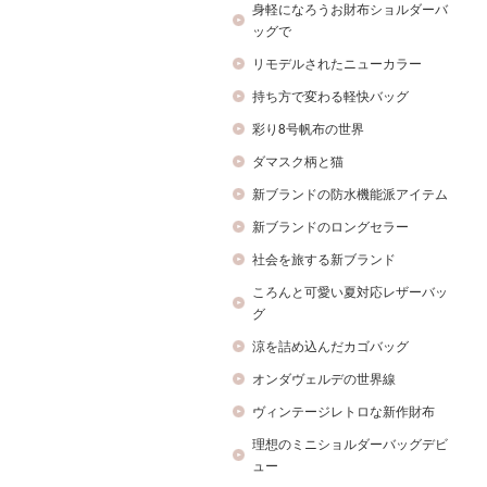
身軽になろうお財布ショルダーバ
ッグで
リモデルされたニューカラー
持ち方で変わる軽快バッグ
彩り8号帆布の世界
ダマスク柄と猫
新ブランドの防水機能派アイテム
新ブランドのロングセラー
社会を旅する新ブランド
ころんと可愛い夏対応レザーバッ
グ
涼を詰め込んだカゴバッグ
オンダヴェルデの世界線
ヴィンテージレトロな新作財布
理想のミニショルダーバッグデビ
ュー