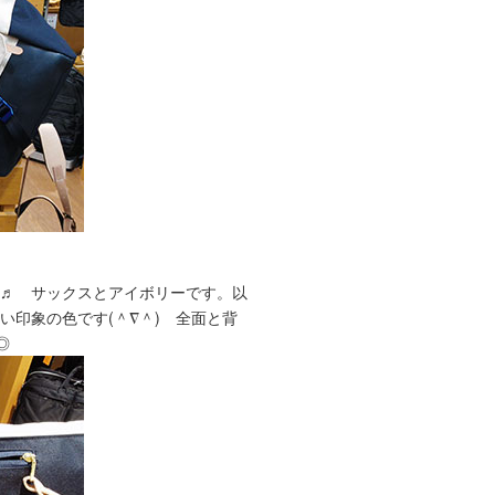
た♬ サックスとアイボリーです。以
印象の色です(＾∇＾) 全面と背
◎