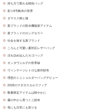
持ち方で変わる軽快バッグ
彩り8号帆布の世界
ダマスク柄と猫
新ブランドの防水機能派アイテム
新ブランドのロングセラー
社会を旅する新ブランド
ころんと可愛い夏対応レザーバッグ
涼を詰め込んだカゴバッグ
オンダヴェルデの世界線
ヴィンテージレトロな新作財布
理想のミニショルダーバッグデビュー
2026のマダガスカルラフィア
数量限定アイテムは軽やかに
霧の中から育つミニ財布
母にも日常にも彩りを