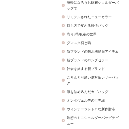
身軽になろうお財布ショルダーバ
ッグで
リモデルされたニューカラー
持ち方で変わる軽快バッグ
彩り8号帆布の世界
ダマスク柄と猫
新ブランドの防水機能派アイテム
新ブランドのロングセラー
社会を旅する新ブランド
ころんと可愛い夏対応レザーバッ
グ
涼を詰め込んだカゴバッグ
オンダヴェルデの世界線
ヴィンテージレトロな新作財布
理想のミニショルダーバッグデビ
ュー