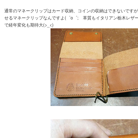
通常のマネークリップはカード収納、コインの収納はできないです
せるマネークリップなんですよ(゜o゜; 革質もイタリアン栃木レザ
で経年変化も期待大(>_<)