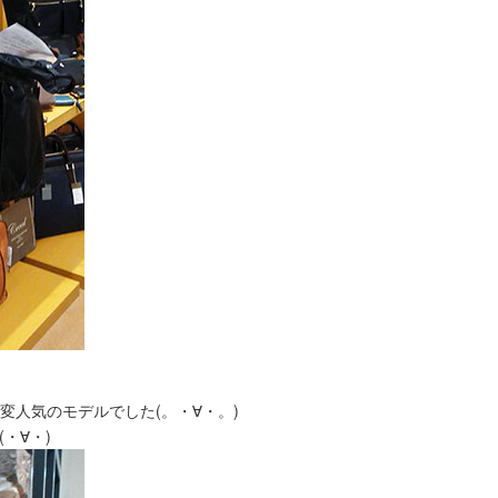
人気のモデルでした(。・∀・。)
・∀・)