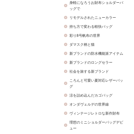
身軽になろうお財布ショルダーバ
ッグで
リモデルされたニューカラー
持ち方で変わる軽快バッグ
彩り8号帆布の世界
ダマスク柄と猫
新ブランドの防水機能派アイテム
新ブランドのロングセラー
社会を旅する新ブランド
ころんと可愛い夏対応レザーバッ
グ
涼を詰め込んだカゴバッグ
オンダヴェルデの世界線
ヴィンテージレトロな新作財布
理想のミニショルダーバッグデビ
ュー