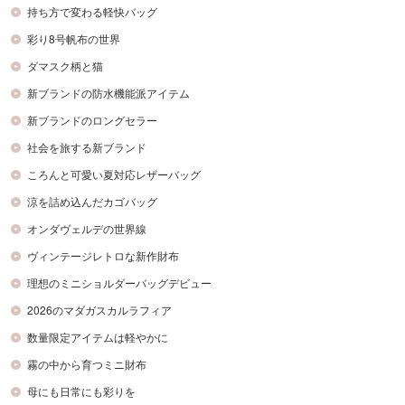
持ち方で変わる軽快バッグ
彩り8号帆布の世界
ダマスク柄と猫
新ブランドの防水機能派アイテム
新ブランドのロングセラー
社会を旅する新ブランド
ころんと可愛い夏対応レザーバッグ
涼を詰め込んだカゴバッグ
オンダヴェルデの世界線
ヴィンテージレトロな新作財布
理想のミニショルダーバッグデビュー
2026のマダガスカルラフィア
数量限定アイテムは軽やかに
霧の中から育つミニ財布
母にも日常にも彩りを