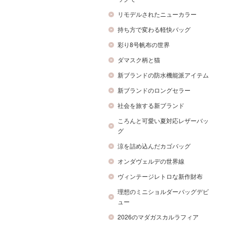
リモデルされたニューカラー
持ち方で変わる軽快バッグ
彩り8号帆布の世界
ダマスク柄と猫
新ブランドの防水機能派アイテム
新ブランドのロングセラー
社会を旅する新ブランド
ころんと可愛い夏対応レザーバッ
グ
涼を詰め込んだカゴバッグ
オンダヴェルデの世界線
ヴィンテージレトロな新作財布
理想のミニショルダーバッグデビ
ュー
2026のマダガスカルラフィア