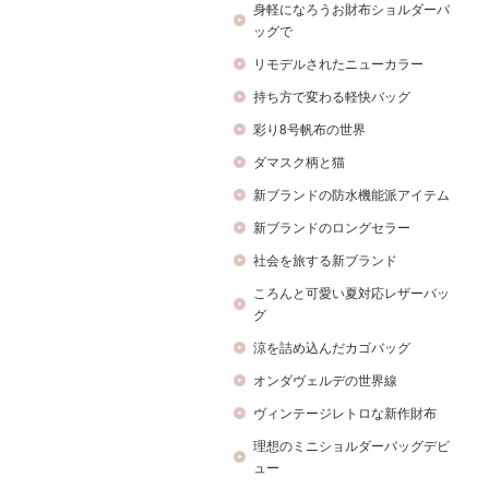
身軽になろうお財布ショルダーバ
ッグで
リモデルされたニューカラー
持ち方で変わる軽快バッグ
彩り8号帆布の世界
ダマスク柄と猫
新ブランドの防水機能派アイテム
新ブランドのロングセラー
社会を旅する新ブランド
ころんと可愛い夏対応レザーバッ
グ
涼を詰め込んだカゴバッグ
オンダヴェルデの世界線
ヴィンテージレトロな新作財布
理想のミニショルダーバッグデビ
ュー