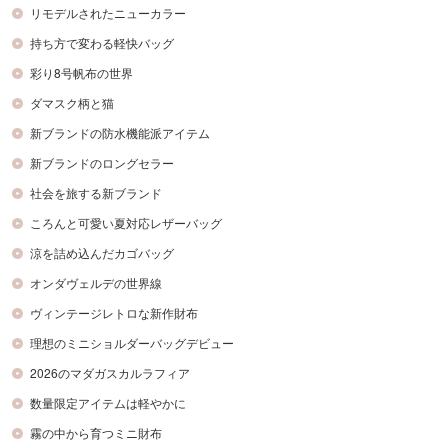
リモデルされたニューカラー
持ち方で変わる軽快バッグ
彩り8号帆布の世界
ダマスク柄と猫
新ブランドの防水機能派アイテム
新ブランドのロングセラー
社会を旅する新ブランド
ころんと可愛い夏対応レザーバッグ
涼を詰め込んだカゴバッグ
オンダヴェルデの世界線
ヴィンテージレトロな新作財布
理想のミニショルダーバッグデビュー
2026のマダガスカルラフィア
数量限定アイテムは軽やかに
霧の中から育つミニ財布