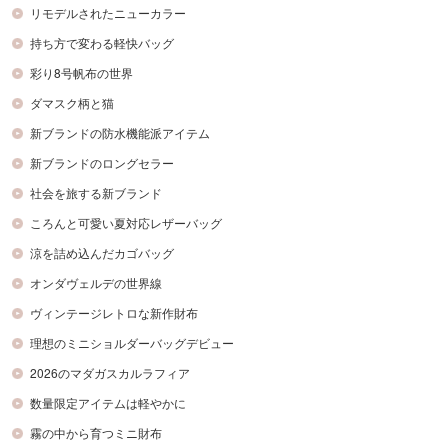
リモデルされたニューカラー
持ち方で変わる軽快バッグ
彩り8号帆布の世界
ダマスク柄と猫
新ブランドの防水機能派アイテム
新ブランドのロングセラー
社会を旅する新ブランド
ころんと可愛い夏対応レザーバッグ
涼を詰め込んだカゴバッグ
オンダヴェルデの世界線
ヴィンテージレトロな新作財布
理想のミニショルダーバッグデビュー
2026のマダガスカルラフィア
数量限定アイテムは軽やかに
霧の中から育つミニ財布