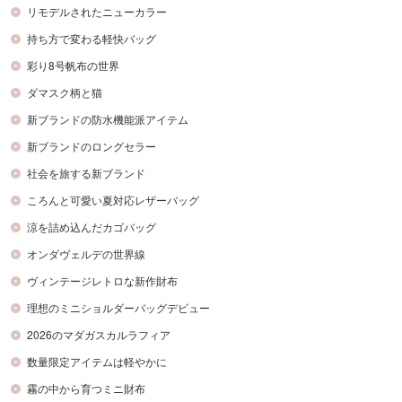
リモデルされたニューカラー
持ち方で変わる軽快バッグ
彩り8号帆布の世界
ダマスク柄と猫
新ブランドの防水機能派アイテム
新ブランドのロングセラー
社会を旅する新ブランド
ころんと可愛い夏対応レザーバッグ
涼を詰め込んだカゴバッグ
オンダヴェルデの世界線
ヴィンテージレトロな新作財布
理想のミニショルダーバッグデビュー
2026のマダガスカルラフィア
数量限定アイテムは軽やかに
霧の中から育つミニ財布