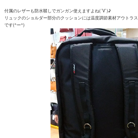
付属のレザーも防水鞣しでガンガン使えますよね(´V`)♪
リュックのショルダー部分のクッションには温度調節素材アウトラ
です(^ー^)