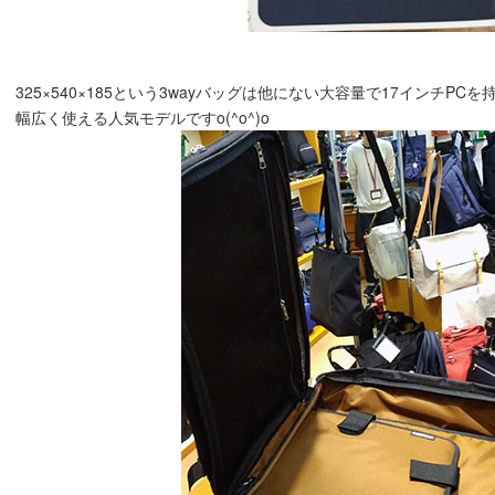
325×540×185という3wayバッグは他にない大容量で17インチP
幅広く使える人気モデルですo(^o^)o