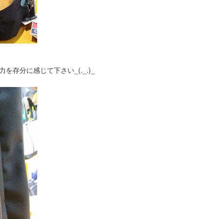
を存分に感じて下さい_(._.)_