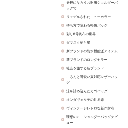
身軽になろうお財布ショルダーバ
ッグで
リモデルされたニューカラー
持ち方で変わる軽快バッグ
彩り8号帆布の世界
ダマスク柄と猫
新ブランドの防水機能派アイテム
新ブランドのロングセラー
社会を旅する新ブランド
ころんと可愛い夏対応レザーバッ
グ
涼を詰め込んだカゴバッグ
オンダヴェルデの世界線
ヴィンテージレトロな新作財布
理想のミニショルダーバッグデビ
ュー