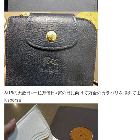
3/15の天赦日+一粒万倍日+寅の日に向けて万全のカラバリを揃えて
k’sborsa