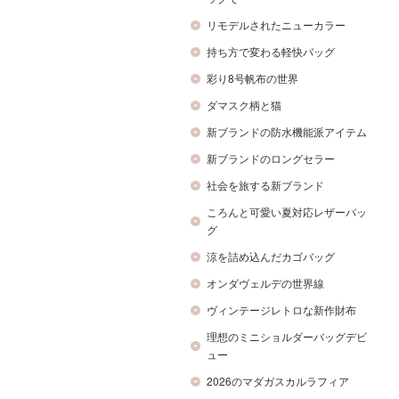
リモデルされたニューカラー
持ち方で変わる軽快バッグ
彩り8号帆布の世界
ダマスク柄と猫
新ブランドの防水機能派アイテム
新ブランドのロングセラー
社会を旅する新ブランド
ころんと可愛い夏対応レザーバッ
グ
涼を詰め込んだカゴバッグ
オンダヴェルデの世界線
ヴィンテージレトロな新作財布
理想のミニショルダーバッグデビ
ュー
2026のマダガスカルラフィア