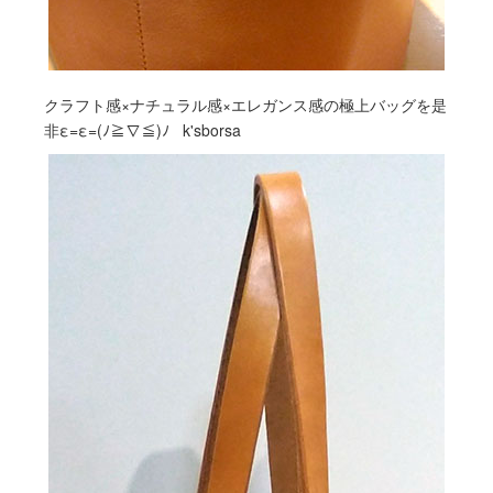
クラフト感×ナチュラル感×エレガンス感の極上バッグを是
非ε=ε=(ﾉ≧∇≦)ﾉ k'sborsa