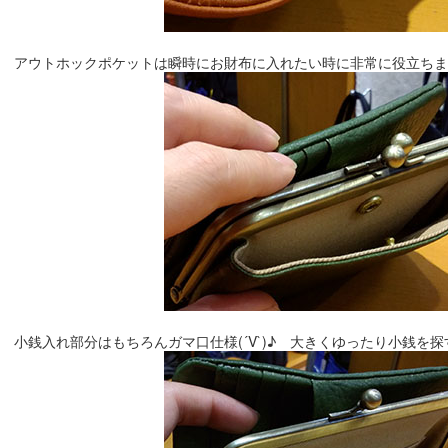
アウトホックポケットは瞬時にお財布に入れたい時に非常に役立ちます(
小銭入れ部分はもちろんガマ口仕様(´V`)♪ 大きくゆったり小銭を探す