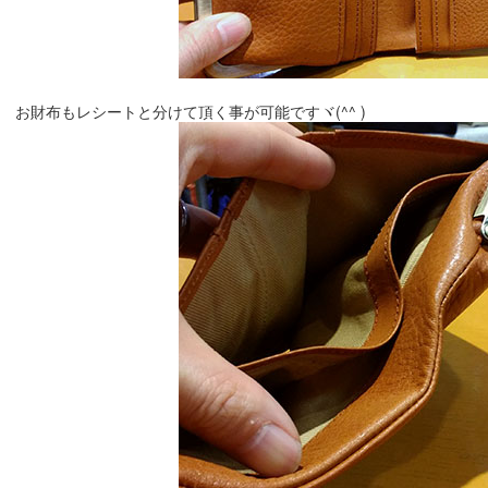
お財布もレシートと分けて頂く事が可能ですヾ(^^ )