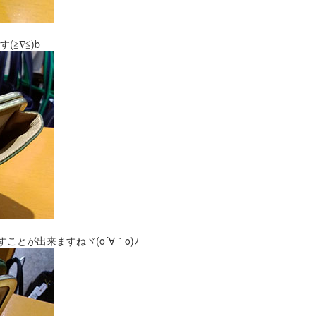
≧∇≦)b
ことが出来ますねヾ(o´∀｀o)ﾉ