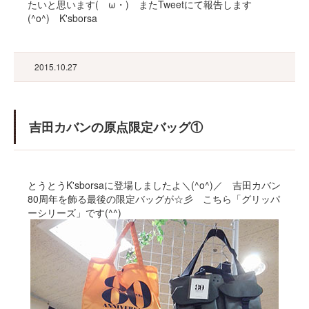
たいと思います(ゝω・) またTweetにて報告します
(^o^) K'sborsa
2015.10.27
吉田カバンの原点限定バッグ①
とうとうK'sborsaに登場しましたよ＼(^o^)／ 吉田カバン
80周年を飾る最後の限定バッグが☆彡 こちら「グリッパ
ーシリーズ」です(^^)