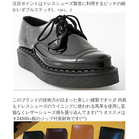
注目ポイントはドレスシューズ製造に利用するピッチの細
かいダブルステッチ(。>ω<。)
このブランドの技術力が詰まった美しい縫製です☆彡 内装
もドレスシューズのライニングに使われる馬革を使用し妥
協なくレザーシューズ感を盛り込んでます(^^) オススメは
￥24500+税のジップ付長財布です(^^)