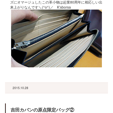
ズにオマージュしたこの革小物は起業80周年に相応しい出
来上がりなんです＼(^o^)／ K'sborsa
2015.10.28
吉田カバンの原点限定バッグ②