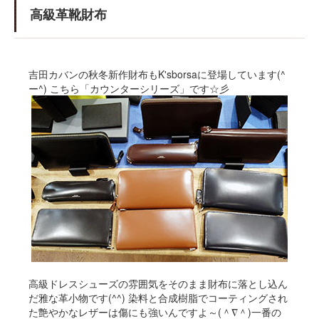
高級革靴財布
吉田カバンの秋冬新作財布もK'sborsaに登場しています(^
ー^) こちら「カウンターシリーズ」です☆彡
高級ドレスシューズの雰囲気をそのまま財布に落とし込ん
だ雅な革小物です(^^) 染料と合成樹脂でコーティングされ
た艶やかなレザーは傷にも強いんですよ～(＾∇＾)一番の