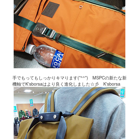
手でもってもしっかりキマります(*^^*) MSPCの新たな新
機軸でK'sborsaはより良く進化しました☆彡 K'sborsa