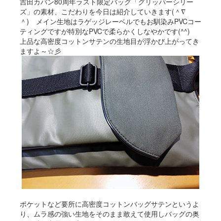
吉田カバン80周年ラスト限定バッグ「グリッパーシリー
ズ」の素材、こだわりを今日は紹介していきます(＾∇
＾) メイン生地はラゲッジレーベルでもお馴染みPVCコー
ティングですが特別なPVCで柔らかくしなやかです(^^)
上品な高密度コットンサテンの生地目が浮かび上がってき
ますよ～☆彡
ポケットなど要所に高密度コットンバッグサテンというよ
り、ムラ感の強い生地をそのまま敢えて使用しバッグの奥