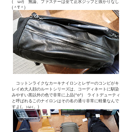
(ゝω∂) 無論、ファスナーは全て止水ジップと抜かりなし
(＾∇＾)
コットンライクなカーキナイロンとレザーのコンビがキ
レイめ大人顔のルートシリーズは、コーディネートに馴染
みやすい黒以外の色で非常に上品(^o^) ライトデューティ
と呼ばれるこのナイロンはその名の通り非常に軽量なんで
すよ(。>ω<。)